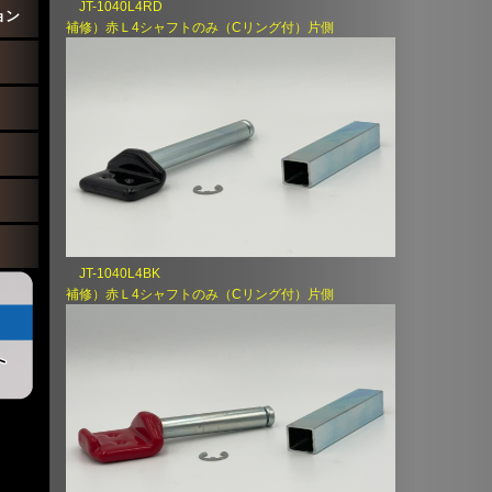
JT-1040L4RD
ョン
補修）赤Ｌ4シャフトのみ（Cリング付）片側
JT-1040L4BK
補修）赤Ｌ4シャフトのみ（Cリング付）片側