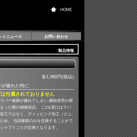
HOME
ントニュース
お問い合わせ
製品情報
各1,980円(税込)
ーが破れた時に
プは付属されておりません
ラバー被膜が破れてしまい 継続使用が困
まった際の補修部品。 このL受けはラバ
加工ではなく、ディッピング加工（どぶ
ため、 当該被膜のみを交換することがで
シャフトごとの交換となります。