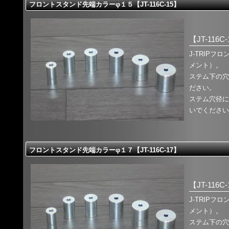
フロントスタンド先端カラーφ１５【JT-116C-15】
【JT-116C
J-TRIP
メント）。
ステム下の穴
ださい。
ステム穴径に
いでください
フロントスタンド先端カラーφ１７【JT-116C-17】
【JT-116C
J-TRIP
メント）。
ステム下の穴