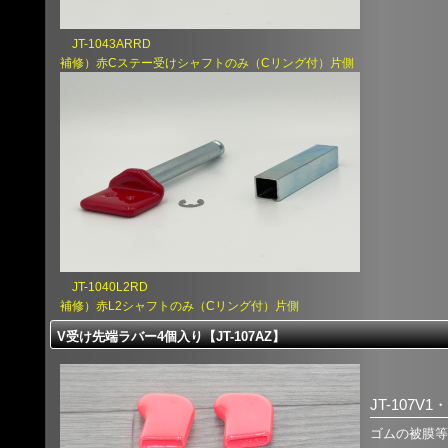
JT-1043ARRD
補修）赤Cステー受けシャフトのみ（Cリング付）片側
JT-1040L2RD
補修）赤L2シャフトのみ（Cリング付）片側
V受け先端ラバー4個入り【JT-107AZ】
JT-107V1・
ゴムの被膜等