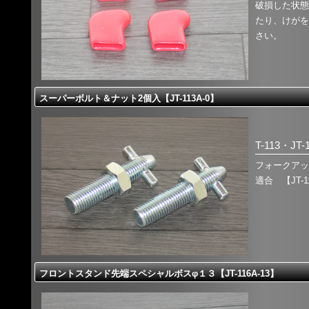
破損した状態
たり、けがを
さい。
スーパーボルト＆ナット2個入【JT-113A-0】
T-113・JT-
フォークアッ
適合 【JT-1
フロントスタンド先端スペシャルボスφ１３【JT-116A-13】