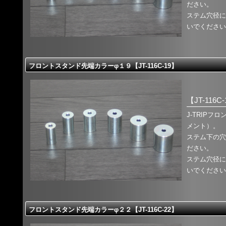
ださい。
ステム穴径に
いでください
フロントスタンド先端カラーφ１９【JT-116C-19】
【JT-116C
J-TRIP
メント）。
ステム下の穴
ださい。
ステム穴径に
いでください
フロントスタンド先端カラーφ２２【JT-116C-22】