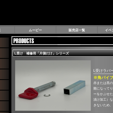
報
ムービー
販売店一覧
イベ
L受け 補修用「片側だけ」シリーズ
L受けラバ
※角パイ
赤または黒の
難になってり
ーをかぶせた
漬け加工）な
きないため、