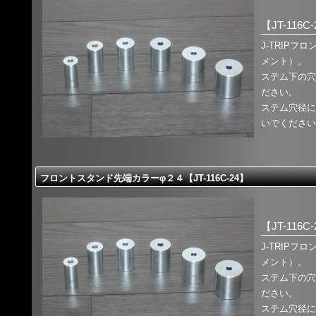
【JT-116C
J-TRIP
メント）。
ステム下の穴
ださい。
ステム穴径に
いでください
フロントスタンド先端カラーφ２４【JT-116C-24】
【JT-116C
J-TRIP
メント）。
ステム下の穴
ださい。
ステム穴径に