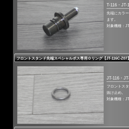
T-116・JT-
先端にカラー
ます。
対象機種：JT-1
フロントスタンド先端スペシャルボス専用Ｏリング【JT-116C-Z07
JT-116・JT
フロントスタ
抜け止め。
対象機種：JT-1